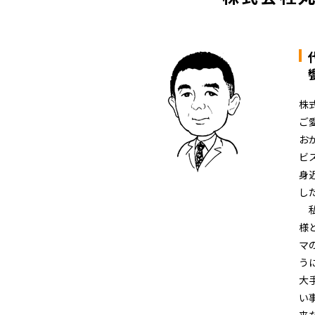
株
ご
お
ビ
身
し
私
様
マ
う
大
い