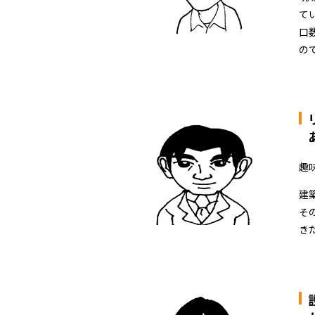
て
口
の
趣
建
そ
き