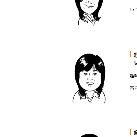
い
趣味
常