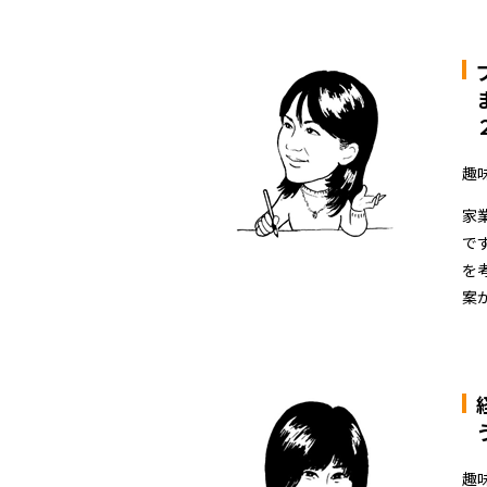
趣味
家
で
を
案
趣