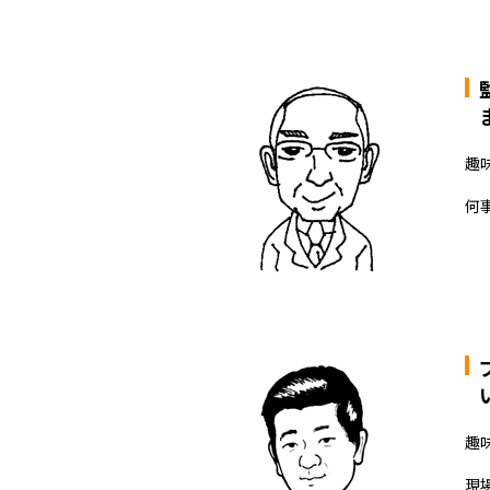
趣
何
趣
現