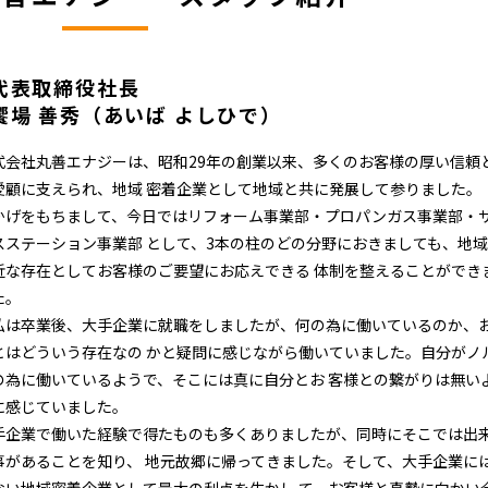
代表取締役社長
饗場 善秀（あいば よしひで）
式会社丸善エナジーは、昭和29年の創業以来、多くのお客様の厚い信頼
愛顧に支えられ、地域 密着企業として地域と共に発展して参りました。
かげをもちまして、今日ではリフォーム事業部・プロパンガス事業部・
スステーション事業部 として、3本の柱のどの分野におきましても、地
近な存在としてお客様のご要望にお応えできる 体制を整えることができ
た。
は卒業後、大手企業に就職をしましたが、何の為に働いているのか、
とはどういう存在なの かと疑問に感じながら働いていました。自分がノ
の為に働いているようで、そこには真に自分とお 客様との繋がりは無い
に感じていました。
手企業で働いた経験で得たものも多くありましたが、同時にそこでは出
事があることを知り、 地元故郷に帰ってきました。そして、大手企業に