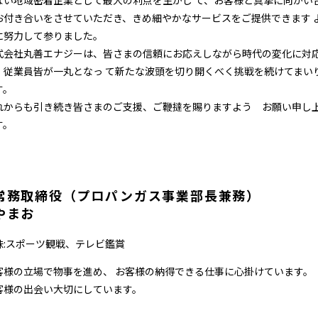
ない地域密着企業として最大の利点を生かし て、お客様と真摯に向かい
お付き合いをさせていただき、きめ細やかなサービスをご提供できます 
に努力して参りました。
式会社丸善エナジーは、皆さまの信頼にお応えしながら時代の変化に対
、従業員皆が一丸となっ て新たな波頭を切り開くべく挑戦を続けてまい
す。
れからも引き続き皆さまのご支援、ご鞭撻を賜りますよう お願い申し
す。
常務取締役（プロパンガス事業部長兼務）
やまお
味:スポーツ観戦、テレビ鑑賞
客様の立場で物事を進め、 お客様の納得できる仕事に心掛けています。
客様の出会い大切にしています。