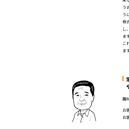
来
う
う
株
し
ま
こ
ま
趣
お
お