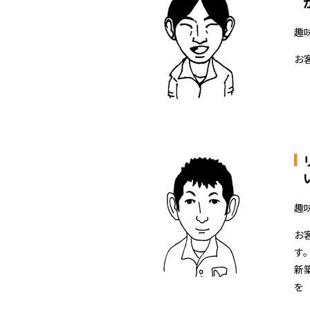
趣
お
趣味
お
す
新
を