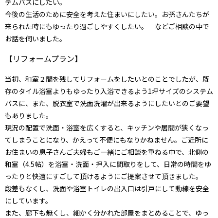
テムバスにしたい。
今後の生活のために安全を考えた住まいにしたい。お孫さんたちが
来られた時にもゆったり過ごしやすくしたい。 などご相談の中で
お話を伺いました。
【リフォームプラン】
当初、和室２間を残してリフォームをしたいとのことでしたが、既
存のタイル浴室よりもゆったり入浴できるよう1坪サイズのシステム
バスに、また、脱衣室で洗面洗濯が出来るようにしたいとのご要望
もありました。
現況の配置で洗面・浴室を広くすると、キッチンや居間が狭くなっ
てしまうことになり、かえって不便にもなりかねません。ご近所に
お住まいの息子さんご夫婦もご一緒にご相談を重ねる中で、北側の
和室（4.5帖）を浴室・洗面・押入に間取りをして、日常の時間をゆ
ったりと快適にすごして頂けるようにご提案させて頂きました。
段差もなくし、洗面や浴室トイレの出入口は引戸にして動線を安全
にしています。
また、廊下も無くし、細かく分かれた部屋をまとめることで、ゆっ