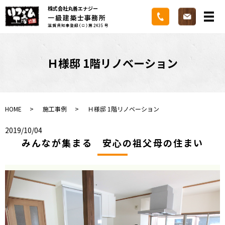
株式会社丸善エナジー
メ
Ｈ様邸 1階リノベーション
HOME
施工事例
Ｈ様邸 1階リノベーション
2019/10/04
みんなが集まる 安心の祖父母の住まい