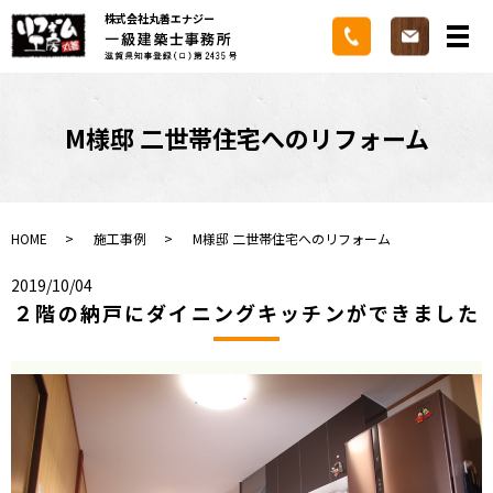
株式会社丸善エナジー
メ
M様邸 二世帯住宅へのリフォーム
HOME
施工事例
M様邸 二世帯住宅へのリフォーム
2019/10/04
２階の納戸にダイニングキッチンができました