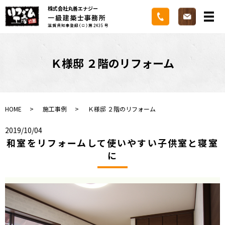
株式会社丸善エナジー
メ
Ｋ様邸 ２階のリフォーム
HOME
施工事例
Ｋ様邸 ２階のリフォーム
2019/10/04
和室をリフォームして使いやすい子供室と寝室
に